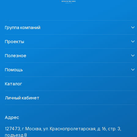
Группа компаний
О нас
Проекты
Устойчивое развитие
Информация для СМИ
LECTA
Полезное
Карьера
Урок безопасности
Правовая информация
Наша Победа
Педагогам
Осторожно, контрафакт
Помощь
Профориентация
Родителям
Контакты
Учимся для жизни
Ученикам
Доставка и оплата
ССТ Лингвотест
Каталог
Партнёрам
Где купить
Инвесторам
Задать вопрос
Личный кабинет
Адрес
127473, г. Москва, ул. Краснопролетарская, д. 16, стр. 3,
подъезд 8